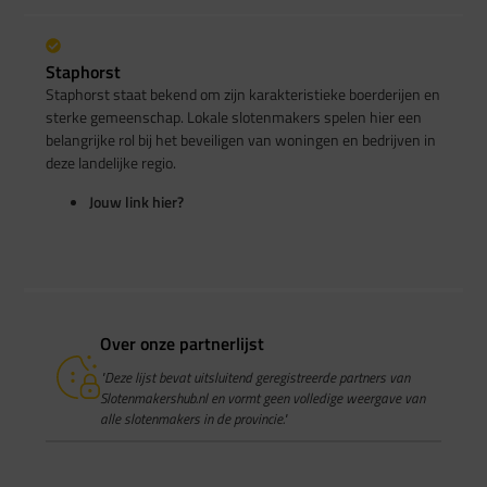
Staphorst
Staphorst staat bekend om zijn karakteristieke boerderijen en
sterke gemeenschap. Lokale slotenmakers spelen hier een
belangrijke rol bij het beveiligen van woningen en bedrijven in
deze landelijke regio.
Jouw link hier?
Over onze partnerlijst
"Deze lijst bevat uitsluitend geregistreerde partners van
Slotenmakershub.nl en vormt geen volledige weergave van
alle slotenmakers in de provincie."