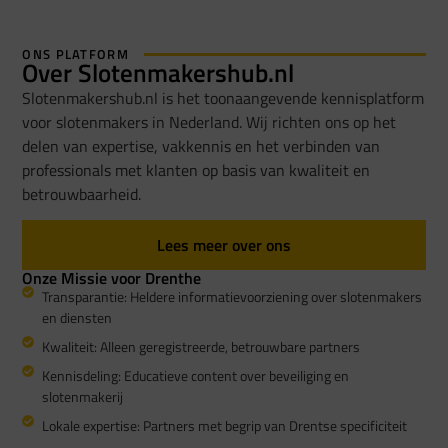
Slotenmakershub.nl en bereik meer klanten."
ONS PLATFORM
Registreer je als partner
Over Slotenmakershub.nl
Slotenmakershub.nl is het toonaangevende kennisplatform
voor slotenmakers in Nederland. Wij richten ons op het
delen van expertise, vakkennis en het verbinden van
professionals met klanten op basis van kwaliteit en
betrouwbaarheid.
Lees meer over ons
Onze Missie voor Drenthe
Transparantie: Heldere informatievoorziening over slotenmakers
en diensten
Kwaliteit: Alleen geregistreerde, betrouwbare partners
Kennisdeling: Educatieve content over beveiliging en
slotenmakerij
Lokale expertise: Partners met begrip van Drentse specificiteit