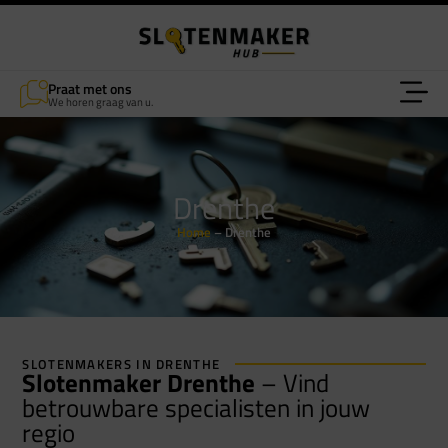
Praat met ons
We horen graag van u.
Drenthe
Home
–
Drenthe
SLOTENMAKERS IN DRENTHE
Slotenmaker Drenthe
– Vind
betrouwbare specialisten in jouw
regio