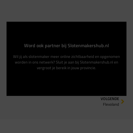
Word ook partner bij Slotenmakershub.nl
Wil jij als slotenmaker meer online zichtbaarheid en opgenomen
worden in ons netwerk? Sluit je aan bij Slotenmakershub.nl en
vergroot je bereik in jouw provincie.
VOLGENDE
Flevoland
Vergroot uw zichtbaarheid in de regio
"Of je nu regionaal of landelijk actief bent, bij ons vind je de juiste
plek om jouw bedrijf te presenteren. Sluit je aan bij