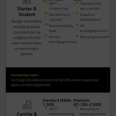
SKG**
Smartlock met
Starter &
cilinderschlot
app-controle
Student
Deurketting of
Draadloos
-grendel
alarmsysteem
Budget-vriendelijke
Raambeveiliging
HD
beveiliging zonder
basis
beveiligingscamera
compromissen op
Dummy
Bewegingssensoren
veiligheid. Perfect
beveiligingscamera
voor huurwoningen
en eerste eigen
plekken.
Investering Impact
Verhoogt inbraakweerstand met 60-80% en kan zorgen voor
lagere verzekeringspremie.
Standard (€600-
Premium
1.200)
(€1.200-2.500)
SKG***
Biometrische
Familie &
meerpuntsluiting
toegangscontrole