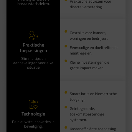
Praktische adviezen voor
inbraakstatistieken.
directe verbetering.
Geschikt voor kamers,
woningen en bedrijven.
Praktische
Eenvoudige en doeltreffende
toepassingen
maatregelen.
Slimme tips en
Kleine investeringen die
aanbevelingen voor elke
situatie
grote impact maken.
Smart locks en biometrische
toegang.
Geïntegreerde,
Technologie
toekomstbestendige
systemen.
De nieuwste innovaties in
beveiliging.
Kostenefficiënte toepassing