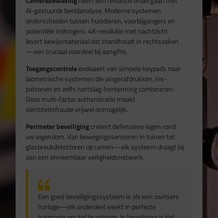
Camerabewaking
heeft een revolutie ondergaan met
AI-gestuurde beeldanalyse. Moderne systemen
onderscheiden tussen huisdieren, voorbijgangers en
potentiële indringers. 4K-resolutie met nachtzicht
levert bewijsmateriaal dat standhoudt in rechtszaken
—een cruciaal voordeel bij aangifte.
Toegangscontrole
evolueert van simpele keypads naar
biometrische systemen die vingerafdrukken, iris-
patronen en zelfs hartslag-herkenning combineren.
Deze multi-factor authenticatie maakt
identiteitsfraude vrijwel onmogelijk.
Perimeter beveiliging
creëert defensieve lagen rond
uw eigendom. Van bewegingssensoren in tuinen tot
glasbreukdetectoren op ramen—elk systeem draagt bij
aan een onneembaar veiligheidsnetwerk.
Een goed beveiligingssysteem is als een zwitsers
horloge—elk onderdeel werkt in perfecte
harmonie om tijd te winnen. In beveiliging is tijd