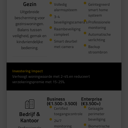
Gezin
Volledig
Geïntegreerd
alarmsysteem
smart home
Uitgebreide
systeem
3-4
bescherming voor
beveiligingscamera's
Professionele
gezinswoningen.
monitoring
Raambeveiliging
Balans tussen
compleet
Automatische
veiligheid, gemak en
verlichting
Smart deurbel
kindvriendelijke
met camera
Backup
bediening.
stroombron
Investering Impact
Verhoogt woningwaarde met 2-4% en reduceert
verzekeringspremie met 15-25%.
Business
Enterprise
(€1.500-3.500)
(€3.500+)
Certified
Gelaagde
Bedrijf &
toegangscontrole
perimeter
Kantoor
beveiliging
24/7
monitoring
Biometrische
Professionele