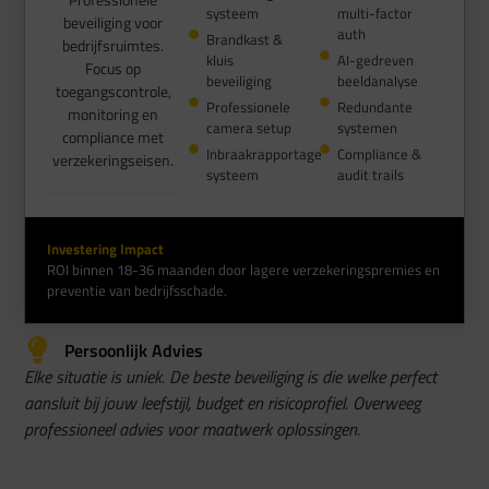
systeem
multi-factor
beveiliging voor
auth
Brandkast &
bedrijfsruimtes.
kluis
AI-gedreven
Focus op
beveiliging
beeldanalyse
toegangscontrole,
Professionele
Redundante
monitoring en
camera setup
systemen
compliance met
Inbraakrapportage
Compliance &
verzekeringseisen.
systeem
audit trails
Investering Impact
ROI binnen 18-36 maanden door lagere verzekeringspremies en
preventie van bedrijfsschade.
Persoonlijk Advies
Elke situatie is uniek. De beste beveiliging is die welke perfect
aansluit bij jouw leefstijl, budget en risicoprofiel. Overweeg
professioneel advies voor maatwerk oplossingen.