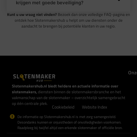
krijgen met goede beveiliging?
Kunt u uw vraag niet vinden?
Bezoek dan onze volledige FAQ-pagina en
ontdek hoe Slotenmakershub u helpt om uw diensten onder de
aandacht te brengen bij potentiële klanten in uw regio.
Onz
Slotenmakershub.nl biedt heldere en actuele informatie over
slotenmakers,
diensten binnen de slotenmakersbranche en het
vakmanschap van de slotenmaker – overzichtelijk samengebracht
op één centrale plek.
Cookiebeleid
Website Index
De informatie op Slotenmakershub.nl is met zorg samengesteld.
Desondanks kunnen er onjuistheden of onvolledigheden voorkomen.
Raadpleeg bij twijfel altijd een erkende slotenmaker of officiële bron.