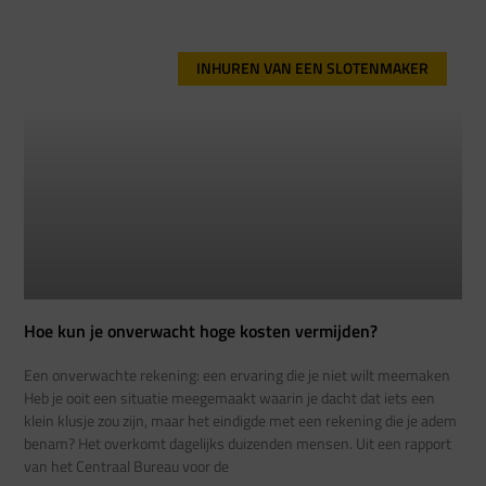
INHUREN VAN EEN SLOTENMAKER
Hoe kun je onverwacht hoge kosten vermijden?
Een onverwachte rekening: een ervaring die je niet wilt meemaken
Heb je ooit een situatie meegemaakt waarin je dacht dat iets een
klein klusje zou zijn, maar het eindigde met een rekening die je adem
benam? Het overkomt dagelijks duizenden mensen. Uit een rapport
van het Centraal Bureau voor de