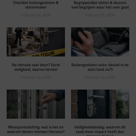
Checklist buitengesloten &
Begrippenlijst sloten & deuren:
slotenmaker
snel begrijpen waar het over gaat
Februari 25, 2026
Februari 25, 2026
Na inbraak: wat doen? Eerst
Buitengesloten auto: sleutel in de
veiligheid, daarna herstel
auto (wat nu?)
Februari 25, 2026
Februari 25, 2026
Meerpuntssluiting: wat is het en
Veiligheidsbeslag: waarom dit
waarom kiezen mensen hiervoor?
vaak meer impact heeft dan
mensen denken