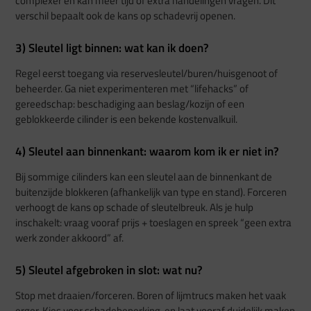
complexer en kan meer tijd of extra handelingen vragen. Dit
verschil bepaalt ook de kans op schadevrij openen.
3) Sleutel ligt binnen: wat kan ik doen?
Regel eerst toegang via reservesleutel/buren/huisgenoot of
beheerder. Ga niet experimenteren met “lifehacks” of
gereedschap: beschadiging aan beslag/kozijn of een
geblokkeerde cilinder is een bekende kostenvalkuil.
4) Sleutel aan binnenkant: waarom kom ik er niet in?
Bij sommige cilinders kan een sleutel aan de binnenkant de
buitenzijde blokkeren (afhankelijk van type en stand). Forceren
verhoogt de kans op schade of sleutelbreuk. Als je hulp
inschakelt: vraag vooraf prijs + toeslagen en spreek “geen extra
werk zonder akkoord” af.
5) Sleutel afgebroken in slot: wat nu?
Stop met draaien/forceren. Boren of lijmtrucs maken het vaak
erger. Kies voor schadebeperking, en laat vooraf duidelijk maken