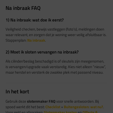
Na inbraak FAQ
1) Na inbraak: wat doe ik eerst?
Veiligheid checken, bewijs vastleggen (foto’s), meldingen doen
waar relevant, en zorgen dat je woning weer veilig afsluitbaar is.
Stappenplan:
Na inbraak
.
2) Moet ik sloten vervangen na inbraak?
Als cilinder/beslag beschadigd is of sleutels zijn meegenomen,
is vervangen/upgrade vaak verstandig. Kies niet alleen “nieuw”,
maar herstel en versterk de zwakke plek met passend niveau.
In het kort
Gebruik deze
slotenmaker FAQ
voor snelle antwoorden. Bij
spoed werkt dit het best:
Checklist
+
Buitengesloten: wat nu?
.
Voor geld en afspraken:
Slotenmaker kosten
en
Offerte &