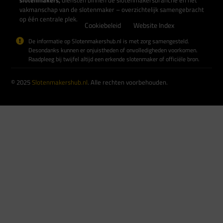
slotenmakers,
diensten binnen de slotenmakersbranche en het
vakmanschap van de slotenmaker – overzichtelijk samengebracht
op één centrale plek.
Cookiebeleid
Website Index
De informatie op Slotenmakershub.nl is met zorg samengesteld.
Desondanks kunnen er onjuistheden of onvolledigheden voorkomen.
Raadpleeg bij twijfel altijd een erkende slotenmaker of officiële bron.
© 2025
Slotenmakershub.nl
. Alle rechten voorbehouden.