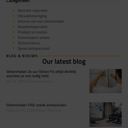
Categorieën
Deurslot reparatie
Inbraakbeveiliging
Inhuren van een slotenmaker
Noodslotspecialist
Prijslijst en kosten
Slotenexpert advies
Slotenmakers
Spoed slotspecialist
BLOG & NIEUWS
Our latest blog
Slotenmaker 24 uur Sloten Fix altijd dichtbij
wanneer je ons nodig hebt
Juli 14, 2026
Geen Reacties
Slotenmaker FAQ: snelle antwoorden
Februari 25, 2026
Geen Reacties