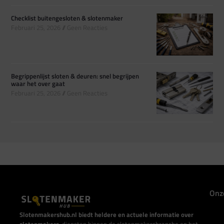
Checklist buitengesloten & slotenmaker
Februari 25, 2026
Geen Reacties
Begrippenlijst sloten & deuren: snel begrijpen
waar het over gaat
Februari 25, 2026
Geen Reacties
Onz
Slotenmakershub.nl biedt heldere en actuele informatie over