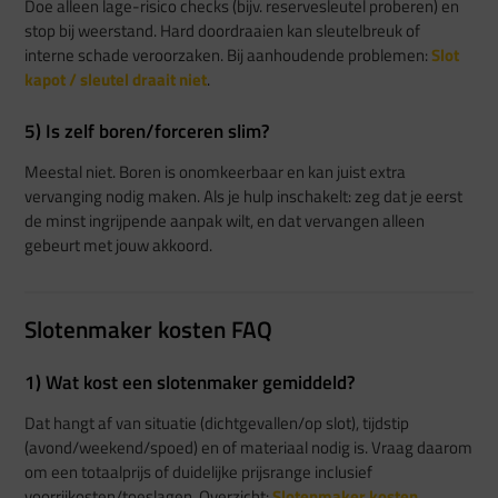
Doe alleen lage-risico checks (bijv. reservesleutel proberen) en
stop bij weerstand. Hard doordraaien kan sleutelbreuk of
interne schade veroorzaken. Bij aanhoudende problemen:
Slot
kapot / sleutel draait niet
.
5) Is zelf boren/forceren slim?
Meestal niet. Boren is onomkeerbaar en kan juist extra
vervanging nodig maken. Als je hulp inschakelt: zeg dat je eerst
de minst ingrijpende aanpak wilt, en dat vervangen alleen
gebeurt met jouw akkoord.
Slotenmaker kosten FAQ
1) Wat kost een slotenmaker gemiddeld?
Dat hangt af van situatie (dichtgevallen/op slot), tijdstip
(avond/weekend/spoed) en of materiaal nodig is. Vraag daarom
om een totaalprijs of duidelijke prijsrange inclusief
voorrijkosten/toeslagen. Overzicht:
Slotenmaker kosten
.