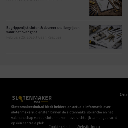
Begrippenlijst sloten & deuren: snel begrijpen
waar het over gaat
Februari 25, 2026
Geen Reacties
Onz
Slotenmakershub.nl biedt heldere en actuele informatie over
slotenmakers,
diensten binnen de slotenmakersbranche en het
vakmanschap van de slotenmaker – overzichtelijk samengebracht
op één centrale plek.
Cookiebeleid
Website Index