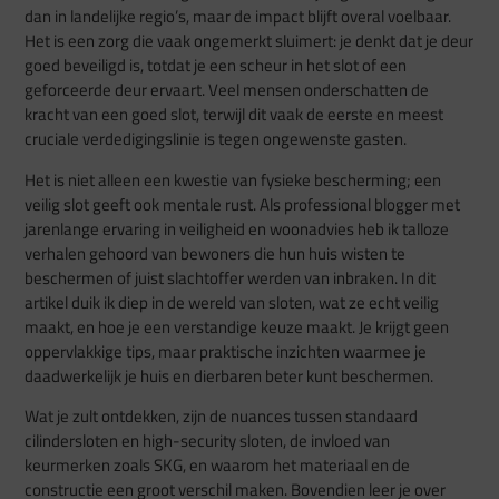
dan in landelijke regio’s, maar de impact blijft overal voelbaar.
Het is een zorg die vaak ongemerkt sluimert: je denkt dat je deur
goed beveiligd is, totdat je een scheur in het slot of een
geforceerde deur ervaart. Veel mensen onderschatten de
kracht van een goed slot, terwijl dit vaak de eerste en meest
cruciale verdedigingslinie is tegen ongewenste gasten.
Het is niet alleen een kwestie van fysieke bescherming; een
veilig slot geeft ook mentale rust. Als professional blogger met
jarenlange ervaring in veiligheid en woonadvies heb ik talloze
verhalen gehoord van bewoners die hun huis wisten te
beschermen of juist slachtoffer werden van inbraken. In dit
artikel duik ik diep in de wereld van sloten, wat ze echt veilig
maakt, en hoe je een verstandige keuze maakt. Je krijgt geen
oppervlakkige tips, maar praktische inzichten waarmee je
daadwerkelijk je huis en dierbaren beter kunt beschermen.
Wat je zult ontdekken, zijn de nuances tussen standaard
cilindersloten en high-security sloten, de invloed van
keurmerken zoals SKG, en waarom het materiaal en de
constructie een groot verschil maken. Bovendien leer je over