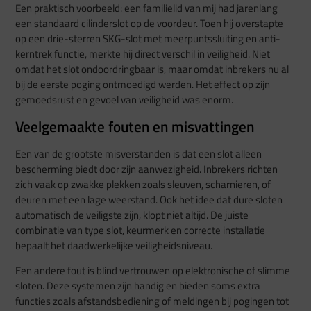
Een praktisch voorbeeld: een familielid van mij had jarenlang
een standaard cilinderslot op de voordeur. Toen hij overstapte
op een drie-sterren SKG-slot met meerpuntssluiting en anti-
kerntrek functie, merkte hij direct verschil in veiligheid. Niet
omdat het slot ondoordringbaar is, maar omdat inbrekers nu al
bij de eerste poging ontmoedigd werden. Het effect op zijn
gemoedsrust en gevoel van veiligheid was enorm.
Veelgemaakte fouten en misvattingen
Een van de grootste misverstanden is dat een slot alleen
bescherming biedt door zijn aanwezigheid. Inbrekers richten
zich vaak op zwakke plekken zoals sleuven, scharnieren, of
deuren met een lage weerstand. Ook het idee dat dure sloten
automatisch de veiligste zijn, klopt niet altijd. De juiste
combinatie van type slot, keurmerk en correcte installatie
bepaalt het daadwerkelijke veiligheidsniveau.
Een andere fout is blind vertrouwen op elektronische of slimme
sloten. Deze systemen zijn handig en bieden soms extra
functies zoals afstandsbediening of meldingen bij pogingen tot