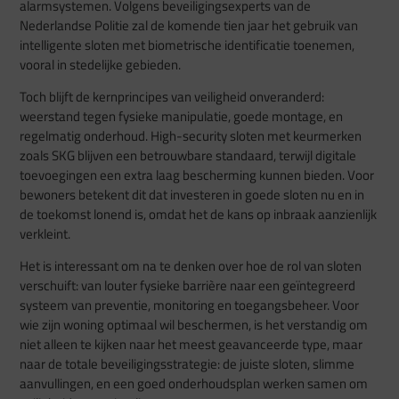
alarmsystemen. Volgens beveiligingsexperts van de
Nederlandse Politie zal de komende tien jaar het gebruik van
intelligente sloten met biometrische identificatie toenemen,
vooral in stedelijke gebieden.
Toch blijft de kernprincipes van veiligheid onveranderd:
weerstand tegen fysieke manipulatie, goede montage, en
regelmatig onderhoud. High-security sloten met keurmerken
zoals SKG blijven een betrouwbare standaard, terwijl digitale
toevoegingen een extra laag bescherming kunnen bieden. Voor
bewoners betekent dit dat investeren in goede sloten nu en in
de toekomst lonend is, omdat het de kans op inbraak aanzienlijk
verkleint.
Het is interessant om na te denken over hoe de rol van sloten
verschuift: van louter fysieke barrière naar een geïntegreerd
systeem van preventie, monitoring en toegangsbeheer. Voor
wie zijn woning optimaal wil beschermen, is het verstandig om
niet alleen te kijken naar het meest geavanceerde type, maar
naar de totale beveiligingsstrategie: de juiste sloten, slimme
aanvullingen, en een goed onderhoudsplan werken samen om