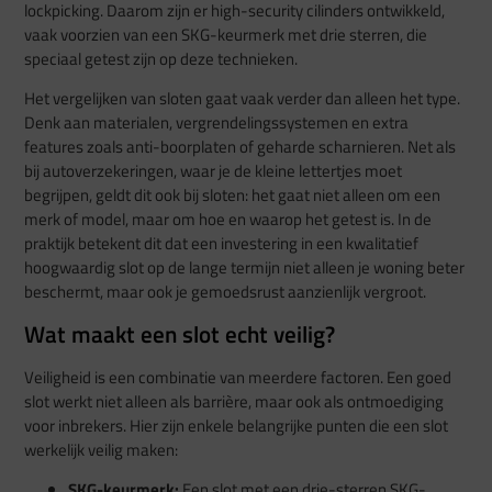
lockpicking. Daarom zijn er high-security cilinders ontwikkeld,
vaak voorzien van een SKG-keurmerk met drie sterren, die
speciaal getest zijn op deze technieken.
Het vergelijken van sloten gaat vaak verder dan alleen het type.
Denk aan materialen, vergrendelingssystemen en extra
features zoals anti-boorplaten of geharde scharnieren. Net als
bij autoverzekeringen, waar je de kleine lettertjes moet
begrijpen, geldt dit ook bij sloten: het gaat niet alleen om een
merk of model, maar om hoe en waarop het getest is. In de
praktijk betekent dit dat een investering in een kwalitatief
hoogwaardig slot op de lange termijn niet alleen je woning beter
beschermt, maar ook je gemoedsrust aanzienlijk vergroot.
Wat maakt een slot echt veilig?
Veiligheid is een combinatie van meerdere factoren. Een goed
slot werkt niet alleen als barrière, maar ook als ontmoediging
voor inbrekers. Hier zijn enkele belangrijke punten die een slot
werkelijk veilig maken:
SKG-keurmerk:
Een slot met een drie-sterren SKG-