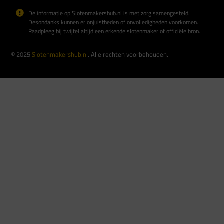
De informatie op Slotenmakershub.nl is met zorg samengesteld.
Desondanks kunnen er onjuistheden of onvolledigheden voorkomen.
Raadpleeg bij twijfel altijd een erkende slotenmaker of officiële bron.
© 2025
Slotenmakershub.nl
. Alle rechten voorbehouden.