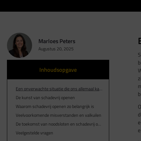
Marloes Peters
Augustus 20, 2025
S
b
Inhoudsopgave
W
z
m
Een onverwachte situatie die ons allemaal kan overkomen
b
De kunst van schadevrij openen
O
Waarom schadevrij openen zo belangrijk is
d
Veelvoorkomende misverstanden en valkuilen
e
De toekomst van noodsloten en schadevrij openen
e
Veelgestelde vragen