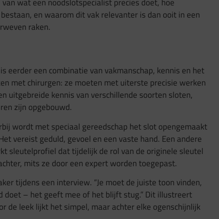
 van wat een noodslotspecialist precies doet, hoe
 bestaan, en waarom dit vak relevanter is dan ooit in een
erweven raken.
 is eerder een combinatie van vakmanschap, kennis en het
ken met chirurgen: ze moeten met uiterste precisie werken
en uitgebreide kennis van verschillende soorten sloten,
uren zijn opgebouwd.
erbij wordt met speciaal gereedschap het slot opengemaakt
. Het vereist geduld, gevoel en een vaste hand. Een andere
sleutelprofiel dat tijdelijk de rol van de originele sleutel
hter, mits ze door een expert worden toegepast.
er tijdens een interview. “Je moet de juiste toon vinden,
 doet – het geeft mee of het blijft stug.” Dit illustreert
e leek lijkt het simpel, maar achter elke ogenschijnlijk