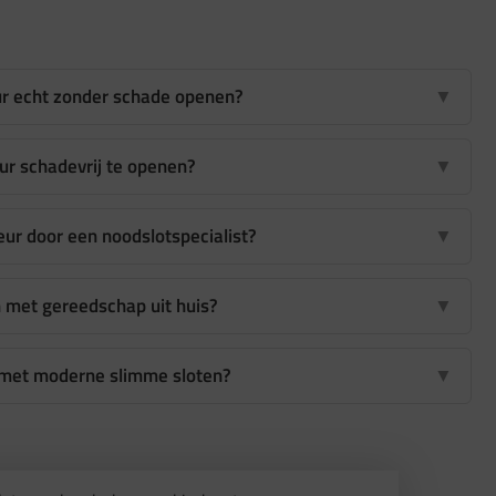
ur echt zonder schade openen?
▼
ur schadevrij te openen?
▼
ur door een noodslotspecialist?
▼
n met gereedschap uit huis?
▼
 met moderne slimme sloten?
▼