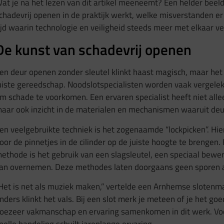
at je na het lezen van dit artikel meeneemt? Een helder beeld
chadevrij openen in de praktijk werkt, welke misverstanden er
ijd waarin technologie en veiligheid steeds meer met elkaar v
De kunst van schadevrij openen
en deur openen zonder sleutel klinkt haast magisch, maar het
uiste gereedschap. Noodslotspecialisten worden vaak vergele
m schade te voorkomen. Een ervaren specialist heeft niet alle
aar ook inzicht in de materialen en mechanismen waaruit de
en veelgebruikte techniek is het zogenaamde “lockpicken”. Hi
oor de pinnetjes in de cilinder op de juiste hoogte te brengen
ethode is het gebruik van een slagsleutel, een speciaal bewerkt 
an overnemen. Deze methodes laten doorgaans geen sporen ac
Het is net als muziek maken,” vertelde een Arnhemse slotenmak
nders klinkt het vals. Bij een slot merk je meteen of je het goed
oezeer vakmanschap en ervaring samenkomen in dit werk. Voor d