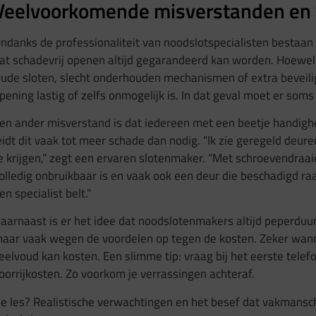
Veelvoorkomende misverstanden en 
ndanks de professionaliteit van noodslotspecialisten bestaa
at schadevrij openen altijd gegarandeerd kan worden. Hoewel di
ude sloten, slecht onderhouden mechanismen of extra beveilig
pening lastig of zelfs onmogelijk is. In dat geval moet er so
en ander misverstand is dat iedereen met een beetje handighe
eidt dit vaak tot meer schade dan nodig. “Ik zie geregeld deu
e krijgen,” zegt een ervaren slotenmaker. “Met schroevendraaie
olledig onbruikbaar is en vaak ook een deur die beschadigd ra
en specialist belt.”
aarnaast is er het idee dat noodslotenmakers altijd peperduur 
aar vaak wegen de voordelen op tegen de kosten. Zeker wann
eelvoud kan kosten. Een slimme tip: vraag bij het eerste telefoon
oorrijkosten. Zo voorkom je verrassingen achteraf.
e les? Realistische verwachtingen en het besef dat vakmanscha