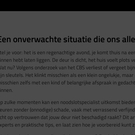
Een onverwachte situatie die ons al
tel je voor: het is een regenachtige avond, je komt thuis na een
innen hebt laten liggen. De deur is dicht, het huis voelt plots
at nu? Volgens onderzoek van het CBS verliest of vergeet bij
ijn sleutels. Het klinkt misschien als een klein ongelukje, maar 
isschien zelfs met een kind of belangrijke afspraak in gedachte
innen.
p zulke momenten kan een noodslotspecialist uitkomst bieden
euren zonder (onnodige) schade, vaak met verrassend verfijnde
cht op vertrouwen dat jouw deur niet beschadigd raakt? Dit art
xperts en praktische tips, en laat zien hoe je voorbereid kunt z