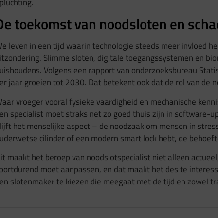
pluchting.
De toekomst van noodsloten en scha
e leven in een tijd waarin technologie steeds meer invloed hee
itzondering. Slimme sloten, digitale toegangssystemen en bio
uishoudens. Volgens een rapport van onderzoeksbureau Statis
er jaar groeien tot 2030. Dat betekent ook dat de rol van de n
aar vroeger vooral fysieke vaardigheid en mechanische kennis
en specialist moet straks net zo goed thuis zijn in software-up
lijft het menselijke aspect – de noodzaak om mensen in stress
uderwetse cilinder of een modern smart lock hebt, de behoefte
it maakt het beroep van noodslotspecialist niet alleen actueel
oortdurend moet aanpassen, en dat maakt het des te interess
en slotenmaker te kiezen die meegaat met de tijd en zowel tr