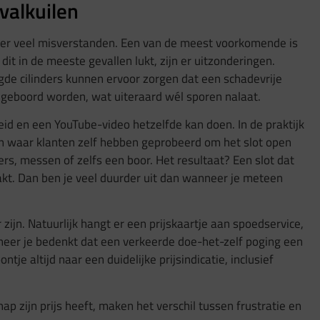
valkuilen
n er veel misverstanden. Een van de meest voorkomende is
t in de meeste gevallen lukt, zijn er uitzonderingen.
de cilinders kunnen ervoor zorgen dat een schadevrije
ms geboord worden, wat uiteraard wél sporen nalaat.
id en een YouTube-video hetzelfde kan doen. In de praktijk
ren waar klanten zelf hebben geprobeerd om het slot open
rs, messen of zelfs een boor. Het resultaat? Een slot dat
akt. Dan ben je veel duurder uit dan wanneer je meteen
zijn. Natuurlijk hangt er een prijskaartje aan spoedservice,
eer je bedenkt dat een verkeerde doe-het-zelf poging een
tje altijd naar een duidelijke prijsindicatie, inclusief
p zijn prijs heeft, maken het verschil tussen frustratie en