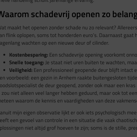
nelle handeling schuilt jarenlange ervaring.
Waarom schadevrij openen zo belangr
at maakt het openen zonder schade nu zo relevant? Allereerst
an flink oplopen, soms tot honderden euro’s. Daarnaast gaat 
agenlang wachten op een nieuwe deur of cilinder.
Kostenbesparing:
Een schadevrije opening voorkomt onno
Snelle toegang:
Je staat niet uren buiten te wachten, ma
Veiligheid:
Een professioneel geopende deur blijft intact e
en voorbeeld: een gezin in Arnhem raakte buitengesloten tij
oodslotspecialist de deur geopend, zonder ook maar een kras a
 zou niet alleen veel langer hebben geduurd, maar ook tot een
eteen waarom de kennis en vaardigheden van deze vakmensen
anuit mijn eigen observatie lijkt er ook iets psychologisch mee
eeft een gevoel van controle in een situatie die vaak chaotisch
plossingen niet altijd grof hoeven te zijn; soms is de stille, pr