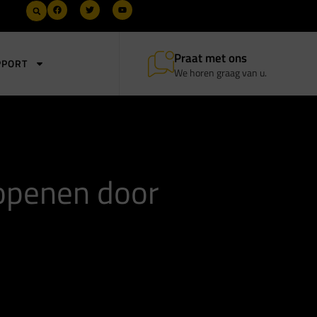
Praat met ons
PPORT
We horen graag van u.
 openen door