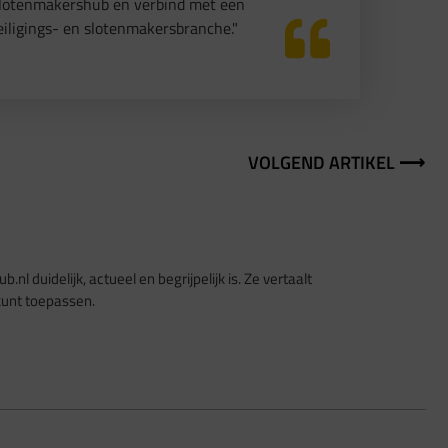
Slotenmakershub en verbind met een
iligings- en slotenmakersbranche."
VOLGEND ARTIKEL ⟶
l duidelijk, actueel en begrijpelijk is. Ze vertaalt
 kunt toepassen.