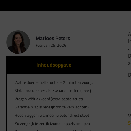
A
Marloes Peters
l
Februari 25, 2026
a
D
z
Inhoudsopgave
D
Wat te doen (snelle route) – 2 minuten vóór je “ja” zegt
Slotenmaker checklist: waar op letten (voor je belt)
Vragen vóór akkoord (copy-paste script)
Garantie: wat is redelijk om te verwachten?
W
Rode vlaggen: wanneer je beter direct stopt
S
Zo vergelijk je eerlijk (zonder appels met peren)