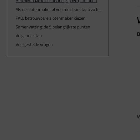
Betrouwbaarheidscheck bij spoed (1 minuut)
Als de slotenmaker al voor de deur staat: zo houd je controle
FAQ: betrouwbare slotenmaker kiezen
Samenvatting: de 5 belangrijkste punten
D
Volgende stap
Veelgestelde vragen
W