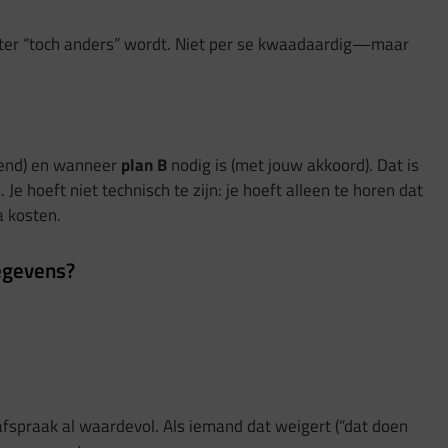
 later “toch anders” wordt. Niet per se kwaadaardig—maar
jpend) en wanneer
plan B
nodig is (met jouw akkoord). Dat is
Je hoeft niet technisch te zijn: je hoeft alleen te horen dat
a kosten.
gegevens?
afspraak al waardevol. Als iemand dat weigert (“dat doen