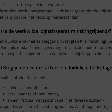
Is dit echte spoed (en waarom)?
ls er níet wordt doorgevraagd, is de kans groter dat de prijs
et vergroot wel het risico op misverstanden.
) Is de werkwijze logisch (eerst minst ingrijpend)?
etrouwbare vakmensen leggen uit wat
plan A
is (minst ingri
elangrijk, omdat “onnodig vervangen” vaak de duurste route is. 
r een logische volgorde is en dat jij beslist bij stappen die extr
) Krijg je een echte factuur en duidelijke bedrijfs
e wilt controleerbaarheid:
duidelijke bedrijfsnaam,
bereikbaar telefoonnummer,
en een factuur met specificatie (niet “diverse kosten”).
ij spoed is een korte bevestiging via sms/WhatsApp met prijs