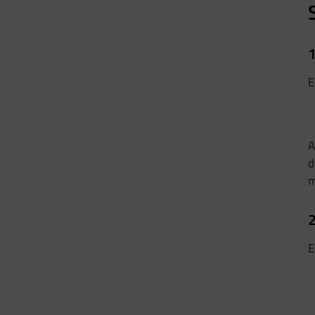
1
E
A
d
m
2
E