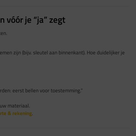
 vóór je “ja” zegt
ken.
emen zijn (bijv. sleutel aan binnenkant). Hoe duidelijker je
orden: eerst bellen voor toestemming.”
euw materiaal.
rte & rekening
.