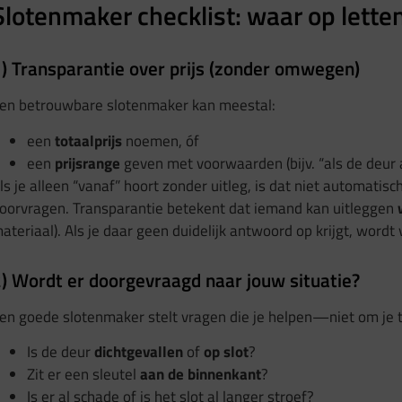
Slotenmaker checklist: waar op letten 
) Transparantie over prijs (zonder omwegen)
en betrouwbare slotenmaker kan meestal:
een
totaalprijs
noemen, óf
een
prijsrange
geven met voorwaarden (bijv. “als de deur a
ls je alleen “vanaf” hoort zonder uitleg, is dat niet automati
oorvragen. Transparantie betekent dat iemand kan uitleggen
ateriaal). Als je daar geen duidelijk antwoord op krijgt, wordt 
) Wordt er doorgevraagd naar jouw situatie?
en goede slotenmaker stelt vragen die je helpen—niet om je 
Is de deur
dichtgevallen
of
op slot
?
Zit er een sleutel
aan de binnenkant
?
Is er al schade of is het slot al langer stroef?