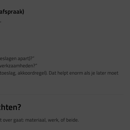
 afspraak)
”
oeslagen apart)?”
e werkzaamheden?”
, toeslag, akkoordregel). Dat helpt enorm als je later moet
chten?
 over gaat: materiaal, werk, of beide.