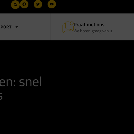
Praat met ons
PPORT
We horen graag van u.
n: snel
s