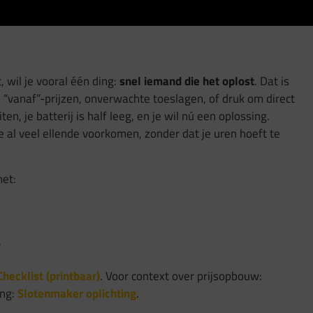
 wil je vooral één ding:
snel iemand die het oplost
. Dat is
e “vanaf”-prijzen, onverwachte toeslagen, of druk om direct
en, je batterij is half leeg, en je wil nú een oplossing.
 al veel ellende voorkomen, zonder dat je uren hoeft te
met:
,
Checklist (printbaar)
. Voor context over prijsopbouw:
ing:
Slotenmaker oplichting
.