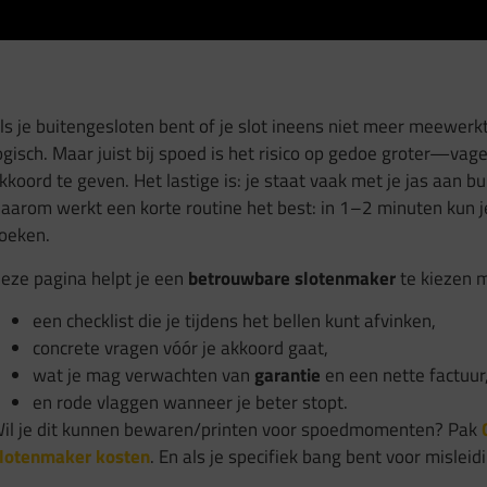
ls je buitengesloten bent of je slot ineens niet meer meewerkt,
ogisch. Maar juist bij spoed is het risico op gedoe groter—vag
kkoord te geven. Het lastige is: je staat vaak met je jas aan buit
aarom werkt een korte routine het best: in 1–2 minuten kun je
oeken.
eze pagina helpt je een
betrouwbare slotenmaker
te kiezen 
een checklist die je tijdens het bellen kunt afvinken,
concrete vragen vóór je akkoord gaat,
wat je mag verwachten van
garantie
en een nette factuur
en rode vlaggen wanneer je beter stopt.
il je dit kunnen bewaren/printen voor spoedmomenten? Pak
lotenmaker kosten
. En als je specifiek bang bent voor misleid