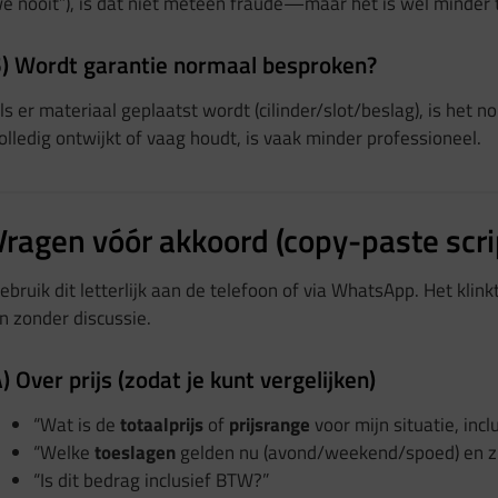
e nooit”), is dat niet meteen fraude—maar het is wél minder 
) Wordt garantie normaal besproken?
ls er materiaal geplaatst wordt (cilinder/slot/beslag), is het no
olledig ontwijkt of vaag houdt, is vaak minder professioneel.
Vragen vóór akkoord (copy-paste scri
ebruik dit letterlijk aan de telefoon of via WhatsApp. Het klink
n zonder discussie.
) Over prijs (zodat je kunt vergelijken)
“Wat is de
totaalprijs
of
prijsrange
voor mijn situatie, incl
“Welke
toeslagen
gelden nu (avond/weekend/spoed) en zit
“Is dit bedrag inclusief BTW?”