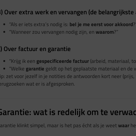
) Over extra werk en vervangen (de belangrijkste
“Als er iets extra’s nodig is:
bel je me eerst voor akkoord
?
“Wanneer zou vervangen nodig zijn, en
waarom
?”
) Over factuur en garantie
“Krijg ik een
gespecificeerde factuur
(arbeid, materiaal, t
“Welke
garantie
geldt op het geplaatste materiaal en d
ip: zet voor jezelf in je notities de antwoorden kort neer (prijs
erugzoeken wat er is afgesproken.
Garantie: wat is redelijk om te verwa
arantie klinkt simpel, maar is het pas écht als je weet
waar
het