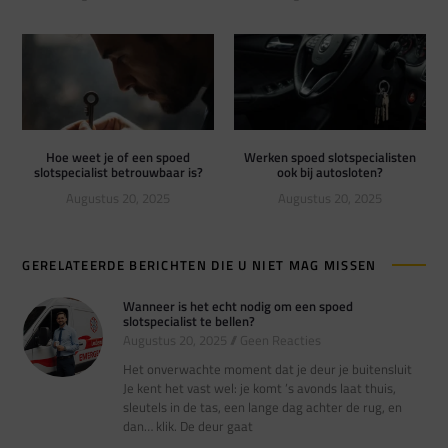
Hoe weet je of een spoed
Werken spoed slotspecialisten
slotspecialist betrouwbaar is?
ook bij autosloten?
Augustus 20, 2025
Augustus 20, 2025
GERELATEERDE BERICHTEN DIE U NIET MAG MISSEN
Wanneer is het echt nodig om een spoed
slotspecialist te bellen?
Augustus 20, 2025
Geen Reacties
Het onverwachte moment dat je deur je buitensluit
Je kent het vast wel: je komt ’s avonds laat thuis,
sleutels in de tas, een lange dag achter de rug, en
dan… klik. De deur gaat