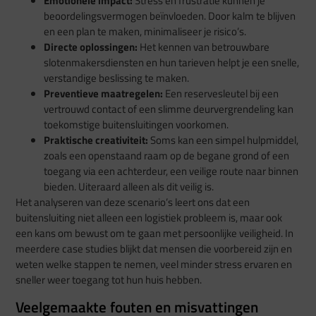
Emotionele impact:
Stress en frustratie kunnen je
beoordelingsvermogen beïnvloeden. Door kalm te blijven
en een plan te maken, minimaliseer je risico’s.
Directe oplossingen:
Het kennen van betrouwbare
slotenmakersdiensten en hun tarieven helpt je een snelle,
verstandige beslissing te maken.
Preventieve maatregelen:
Een reservesleutel bij een
vertrouwd contact of een slimme deurvergrendeling kan
toekomstige buitensluitingen voorkomen.
Praktische creativiteit:
Soms kan een simpel hulpmiddel,
zoals een openstaand raam op de begane grond of een
toegang via een achterdeur, een veilige route naar binnen
bieden. Uiteraard alleen als dit veilig is.
Het analyseren van deze scenario’s leert ons dat een
buitensluiting niet alleen een logistiek probleem is, maar ook
een kans om bewust om te gaan met persoonlijke veiligheid. In
meerdere case studies blijkt dat mensen die voorbereid zijn en
weten welke stappen te nemen, veel minder stress ervaren en
sneller weer toegang tot hun huis hebben.
Veelgemaakte fouten en misvattingen